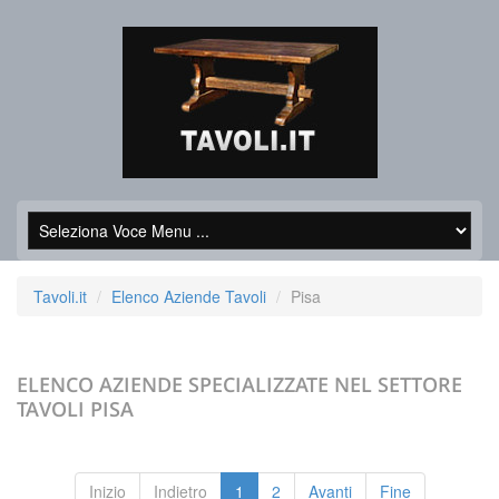
Tavoli.it
Elenco Aziende Tavoli
Pisa
ELENCO AZIENDE SPECIALIZZATE NEL SETTORE
TAVOLI
PISA
Inizio
Indietro
1
2
Avanti
Fine